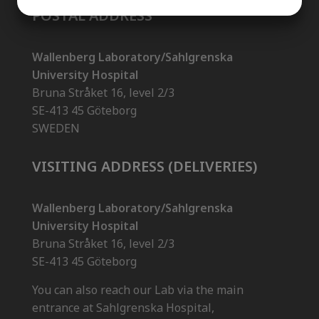
POSTAL ADDRESS
MARKETING
STATISTIK
Wallenberg Laboratory/Sahlgrenska
University Hospital
Bruna Stråket 16, level 2/3
SE-413 45 Göteborg
SWEDEN
VISITING ADDRESS (DELIVERIES)
Wallenberg Laboratory/Sahlgrenska
University Hospital
Bruna Stråket 16, level 2/3
SE-413 45 Göteborg
You can also reach our Lab via the main
entrance at Sahlgrenska Hospital,